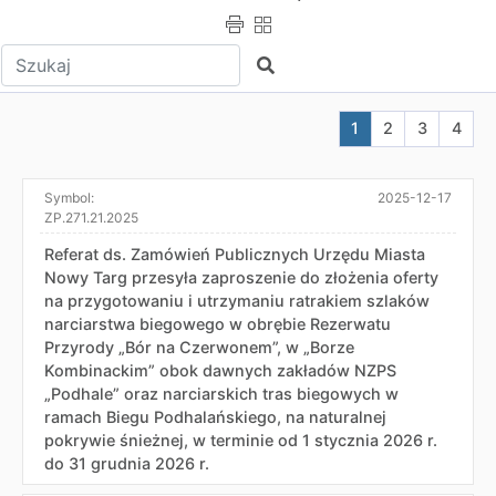
Wpisz tekst do wyszukania
Szukaj
Aktualna strona nr
Przejdź do str
Przejdź do
Przej
1
2
3
4
Symbol:
2025-12-17
ZP.271.21.2025
Referat ds. Zamówień Publicznych Urzędu Miasta
Nowy Targ przesyła zaproszenie do złożenia oferty
na przygotowaniu i utrzymaniu ratrakiem szlaków
narciarstwa biegowego w obrębie Rezerwatu
Przyrody „Bór na Czerwonem”, w „Borze
Kombinackim” obok dawnych zakładów NZPS
„Podhale” oraz narciarskich tras biegowych w
ramach Biegu Podhalańskiego, na naturalnej
pokrywie śnieżnej, w terminie od 1 stycznia 2026 r.
do 31 grudnia 2026 r.