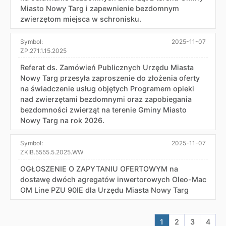
Miasto Nowy Targ i zapewnienie bezdomnym
zwierzętom miejsca w schronisku.
Symbol:
2025-11-07
ZP.271.1.15.2025
Referat ds. Zamówień Publicznych Urzędu Miasta
Nowy Targ przesyła zaproszenie do złożenia oferty
na świadczenie usług objętych Programem opieki
nad zwierzętami bezdomnymi oraz zapobiegania
bezdomności zwierząt na terenie Gminy Miasto
Nowy Targ na rok 2026.
Symbol:
2025-11-07
ZKIB.5555.5.2025.WW
OGŁOSZENIE O ZAPYTANIU OFERTOWYM na
dostawę dwóch agregatów inwertorowych Oleo-Mac
OM Line PZU 90IE dla Urzędu Miasta Nowy Targ
Aktualna strona nr
Przejdź do str
Przejdź do
Przej
1
2
3
4