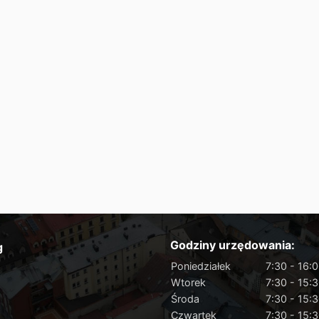
Godziny urzędowania:
g
Poniedziałek
7:30 - 16:
Wtorek
7:30 - 15:
Środa
7:30 - 15:
Czwartek
7:30 - 15: