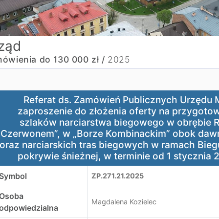
ząd
ówienia do 130 000 zł /
2025
eferat ds. Zamówień Publicznych Urzędu Miasta Nowy Targ 
Referat ds. Zamówień Publicznych Urzędu 
zaproszenie do złożenia oferty na przygotow
szlaków narciarstwa biegowego w obrębie R
Czerwonem”, w „Borze Kombinackim” obok daw
oraz narciarskich tras biegowych w ramach Bieg
pokrywie śnieżnej, w terminie od 1 stycznia 2
Symbol
ZP.271.21.2025
Osoba
Magdalena Kozielec
odpowiedzialna