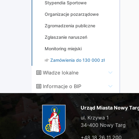
Stypendia Sportowe
Organizacje pozarządowe
Zgromadzenia publiczne
Zgłaszanie naruszeń
Monitoring miejski
Zamówienia do 130 000 zł
Władze lokalne
Informacje o BIP
Urząd Miasta Nowy Tar
ul. Krzywa 1
34-400 Nowy Targ
+48 18 26 11 200