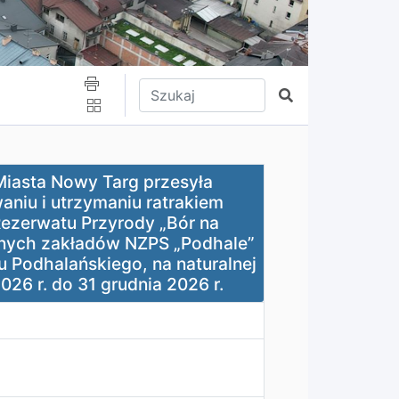
Wpisz tekst do wyszukania
Szukaj
przesyła zaproszenie do złożenia oferty na przygotowani
Miasta Nowy Targ przesyła
aniu i utrzymaniu ratrakiem
ezerwatu Przyrody „Bór na
nych zakładów NZPS „Podhale”
u Podhalańskiego, na naturalnej
026 r. do 31 grudnia 2026 r.