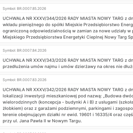
Symbol:
BR.0007.85.2026
UCHWAŁA NR XXXV/344/2026 RADY MIASTA NOWY TARG z dnia 6
wkładu pieniężnego do spółki Miejskie Przedsiębiorstwo Energ
ograniczoną odpowiedzialnością w zamian za nowe udziały 
Miejskiego Przedsiębiorstwa Energetyki Cieplnej Nowy Targ S
Symbol:
BR.0007.84.2026
UCHWAŁA NR XXXV/343/2026 RADY MIASTA NOWY TARG z dnia 
przedłużenia umów najmu i umów dzierżawy na okres nie dłuższ
Symbol:
BR.0007.83.2026
UCHWAŁA NR XXXV/342/2026 RADY MIASTA NOWY TARG z dnia 6
lokalizacji inwestycji mieszkaniowej pod nazwą: „Budowa dw
wielorodzinnych (koncepcja - budynki A i B) z usługami (szko
żłobkiem) oraz z garażami podziemnymi, parkingami i zagospo
terenie obejmującym działki nr ewid. 19601 i 16335/4 oraz częś
przy ul. Jana Pawła II w Nowym Targu.