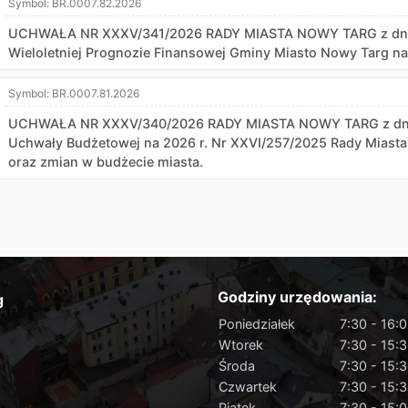
Symbol:
BR.0007.82.2026
UCHWAŁA NR XXXV/341/2026 RADY MIASTA NOWY TARG z dnia 6
Wieloletniej Prognozie Finansowej Gminy Miasto Nowy Targ na
Symbol:
BR.0007.81.2026
UCHWAŁA NR XXXV/340/2026 RADY MIASTA NOWY TARG z dnia 6
Uchwały Budżetowej na 2026 r. Nr XXVI/257/2025 Rady Miasta
oraz zmian w budżecie miasta.
Godziny urzędowania:
g
Poniedziałek
7:30 - 16:
Wtorek
7:30 - 15:
Środa
7:30 - 15:
Czwartek
7:30 - 15:
Piątek
7:30 - 15: