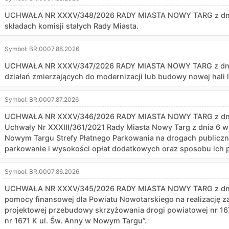
UCHWAŁA NR XXXV/348/2026 RADY MIASTA NOWY TARG z dnia 6
składach komisji stałych Rady Miasta.
Symbol:
BR.0007.88.2026
UCHWAŁA NR XXXV/347/2026 RADY MIASTA NOWY TARG z dnia 6
działań zmierzających do modernizacji lub budowy nowej hali 
Symbol:
BR.0007.87.2026
UCHWAŁA NR XXXV/346/2026 RADY MIASTA NOWY TARG z dnia 6
Uchwały Nr XXXIII/361/2021 Rady Miasta Nowy Targ z dnia 6 wr
Nowym Targu Strefy Płatnego Parkowania na drogach publiczn
parkowanie i wysokości opłat dodatkowych oraz sposobu ich p
Symbol:
BR.0007.86.2026
UCHWAŁA NR XXXV/345/2026 RADY MIASTA NOWY TARG z dnia 6
pomocy finansowej dla Powiatu Nowotarskiego na realizację z
projektowej przebudowy skrzyżowania drogi powiatowej nr 16
nr 1671 K ul. Św. Anny w Nowym Targu”.