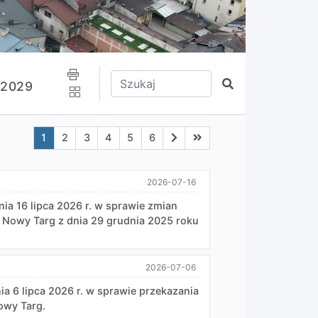
Wpisz tekst do wyszukania
Szukaj
-2029
Aktualna strona nr 1
Przejdź do strony nr 2
Przejdź do strony nr 3
Przejdź do strony nr 4
Przejdź do strony nr 5
Przejdź do strony nr 6
Przejdź do następnej strony
Przejdź do ostatniej stro
1
2
3
4
5
6
2026-07-16
16 lipca 2026 r. w sprawie zmian
 Nowy Targ z dnia 29 grudnia 2025 roku
2026-07-06
 lipca 2026 r. w sprawie przekazania
owy Targ.