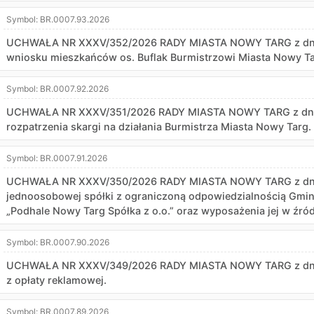
Symbol:
BR.0007.93.2026
UCHWAŁA NR XXXV/352/2026 RADY MIASTA NOWY TARG z dnia 6
wniosku mieszkańców os. Buflak Burmistrzowi Miasta Nowy Ta
Symbol:
BR.0007.92.2026
UCHWAŁA NR XXXV/351/2026 RADY MIASTA NOWY TARG z dnia 6
rozpatrzenia skargi na działania Burmistrza Miasta Nowy Targ.
Symbol:
BR.0007.91.2026
UCHWAŁA NR XXXV/350/2026 RADY MIASTA NOWY TARG z dnia 6
jednoosobowej spółki z ograniczoną odpowiedzialnością Gmi
„Podhale Nowy Targ Spółka z o.o.” oraz wyposażenia jej w źró
Symbol:
BR.0007.90.2026
UCHWAŁA NR XXXV/349/2026 RADY MIASTA NOWY TARG z dnia 6
z opłaty reklamowej.
Symbol:
BR.0007.89.2026