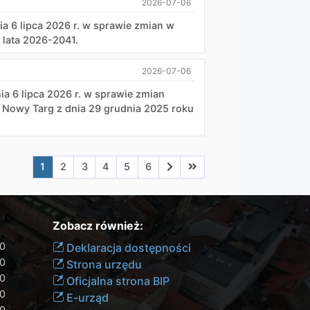
2026-07-06
 lipca 2026 r. w sprawie zmian w
 lata 2026-2041.
2026-07-06
 lipca 2026 r. w sprawie zmian
 Nowy Targ z dnia 29 grudnia 2025 roku
Aktualna strona nr 1
Przejdź do strony nr 2
Przejdź do strony nr 3
Przejdź do strony nr 4
Przejdź do strony nr 5
Przejdź do strony nr 6
Przejdź do strony nr 7
Przejdź do ostatniej stro
1
2
3
4
5
6
Zobacz również:
00
Deklaracja dostępności
30
Strona urzędu
30
Oficjalna strona BIP
30
E-urząd
00