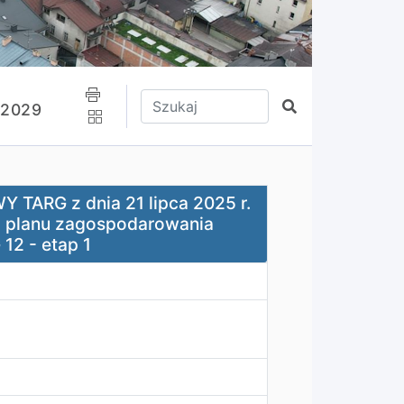
Wpisz tekst do wyszukania
Szukaj
-2029
21 lipca 2025 r. w sprawie uchwalenia zmiany miejsco
TARG z dnia 21 lipca 2025 r.
o planu zagospodarowania
2 - etap 1