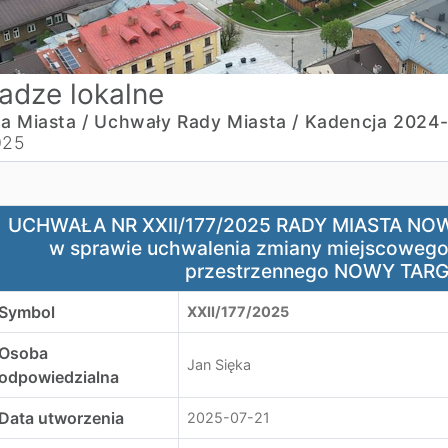
adze lokalne
a Miasta /
Uchwały Rady Miasta /
Kadencja 2024
025
CHWAŁA NR XXII/177/2025 RADY MIASTA NOWY TARG z dnia 
UCHWAŁA NR XXII/177/2025 RADY MIASTA NOWY 
w sprawie uchwalenia zmiany miejscoweg
przestrzennego NOWY TARG 1
Symbol
XXII/177/2025
Osoba
Jan Sięka
odpowiedzialna
Data utworzenia
2025-07-21