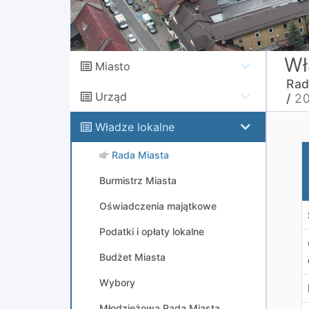
Wł
Miasto
Rad
Urząd
/
2
Władze lokalne
U
Rada Miasta
Burmistrz Miasta
Oświadczenia majątkowe
Podatki i opłaty lokalne
Budżet Miasta
Wybory
Młodzieżowa Rada Miasta