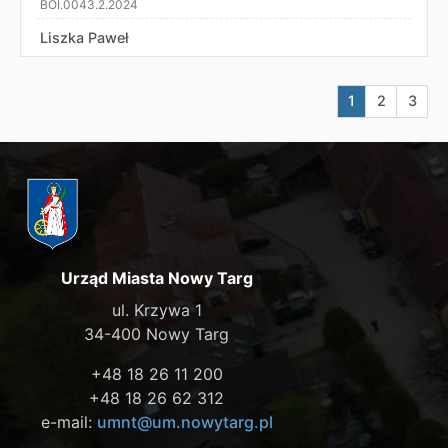
BOI.0043.2.2024
Liszka Paweł
Aktualna stron
Przejdź do
Przej
1
2
3
Urząd Miasta Nowy Targ
ul. Krzywa 1
34-400 Nowy Targ
+48 18 26 11 200
+48 18 26 62 312
e-mail:
umnt@um.nowytarg.pl