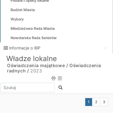
Podatki i opłaty lokalne
Budżet Miasta
Wybory
Młodzieżowa Rada Miasta
Nowotarska Rada Seniorów
Informacje o BIP
Władze lokalne
Oświadczenia majątkowe /
Oświadczenia
radnych /
2023
Wpisz tekst do wyszukania
Szukaj
Aktualna stron
Przejdź do
Przej
1
2
3