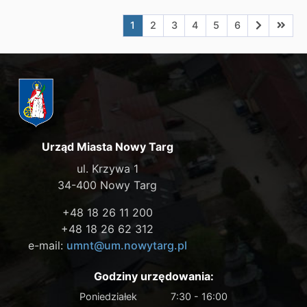
Aktualna strona nr 1
Przejdź do strony nr 2
Przejdź do strony nr 3
Przejdź do strony nr 4
Przejdź do strony n
Przejdź do stro
Przejdź do
Przejd
1
2
3
4
5
6
Urząd Miasta Nowy Targ
ul. Krzywa 1
34-400 Nowy Targ
+48 18 26 11 200
+48 18 26 62 312
e-mail:
umnt@um.nowytarg.pl
Godziny urzędowania:
Poniedziałek
7:30 - 16:00