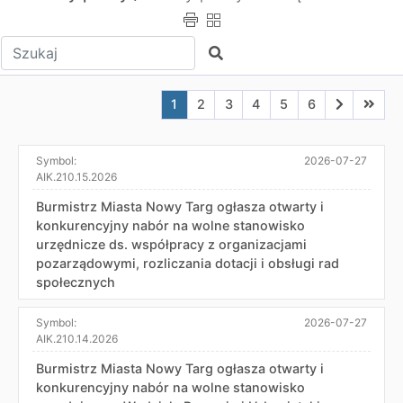
Wpisz tekst do wyszukania
Szukaj
Aktualna strona nr 1
Przejdź do strony nr 2
Przejdź do strony nr 3
Przejdź do strony nr 4
Przejdź do strony n
Przejdź do stro
Przejdź do
Przejd
1
2
3
4
5
6
Symbol:
2026-07-27
AIK.210.15.2026
Burmistrz Miasta Nowy Targ ogłasza otwarty i
konkurencyjny nabór na wolne stanowisko
urzędnicze ds. współpracy z organizacjami
pozarządowymi, rozliczania dotacji i obsługi rad
społecznych
Symbol:
2026-07-27
AIK.210.14.2026
Burmistrz Miasta Nowy Targ ogłasza otwarty i
konkurencyjny nabór na wolne stanowisko