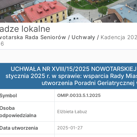
adze lokalne
otarska Rada Seniorów /
Uchwały /
Kadencja 20
26
CHWAŁA NR XVIII/15/2025 NOWOTARSKIEJ RADY SENIORÓW z 
UCHWAŁA NR XVIII/15/2025 NOWOTARSKIEJ
stycznia 2025 r. w sprawie: wsparcia Rady Mi
utworzenia Poradni Geriatryczne
Symbol
OMIP.0033.5.1.2025
Osoba
Elżbieta Łabuz
odpowiedzialna
Data utworzenia
2025-01-27