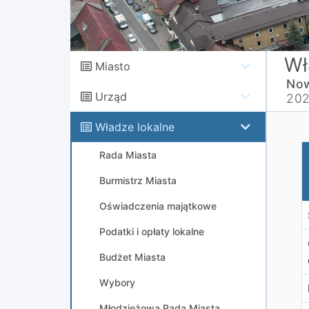
Wł
Miasto
Now
Urząd
20
Władze lokalne
U
Rada Miasta
Burmistrz Miasta
Oświadczenia majątkowe
Podatki i opłaty lokalne
Budżet Miasta
Wybory
Młodzieżowa Rada Miasta