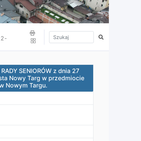
Wpisz tekst do wyszukania
Szukaj
22-
dnia 27 stycznia 2025 r. w sprawie: wsparcia Rady Mia
 RADY SENIORÓW z dnia 27
asta Nowy Targ w przedmiocie
j w Nowym Targu.