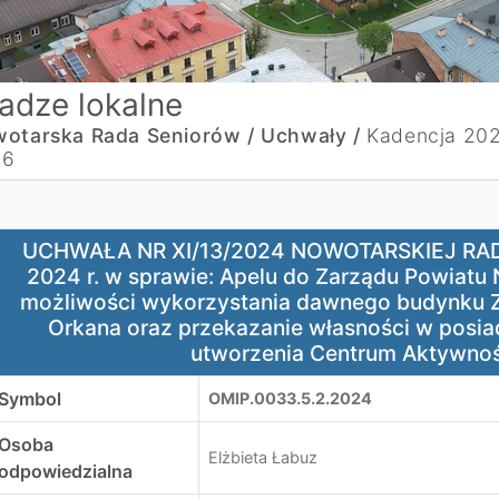
adze lokalne
otarska Rada Seniorów /
Uchwały /
Kadencja 20
26
CHWAŁA NR XI/13/2024 NOWOTARSKIEJ RADY SENIORÓW z dni
UCHWAŁA NR XI/13/2024 NOWOTARSKIEJ RAD
2024 r. w sprawie: Apelu do Zarządu Powiatu
możliwości wykorzystania dawnego budynku Z
Orkana oraz przekazanie własności w posia
utworzenia Centrum Aktywnoś
Symbol
OMIP.0033.5.2.2024
Osoba
Elżbieta Łabuz
odpowiedzialna