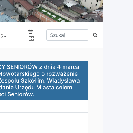
Wpisz tekst do wyszukania
Szukaj
22-
a 4 marca 2024 r. w sprawie: Apelu do Zarządu Powiatu
Y SENIORÓW z dnia 4 marca
 Nowotarskiego o rozważenie
espołu Szkół im. Władysława
danie Urzędu Miasta celem
ci Seniorów.