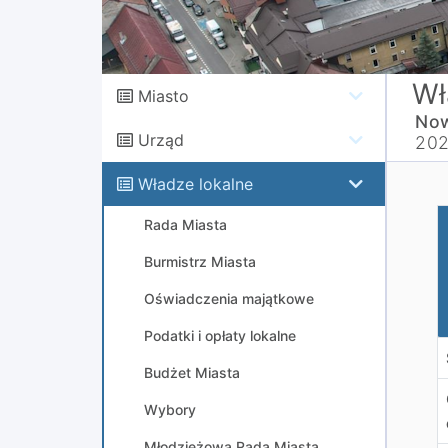
Wł
Miasto
Now
Urząd
20
Władze lokalne
U
Rada Miasta
Burmistrz Miasta
Oświadczenia majątkowe
Podatki i opłaty lokalne
Budżet Miasta
Wybory
Młodzieżowa Rada Miasta