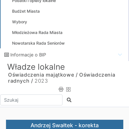
Podatki i opłaty lokalne
Budżet Miasta
Wybory
Młodzieżowa Rada Miasta
Nowotarska Rada Seniorów
Informacje o BIP
Władze lokalne
Oświadczenia majątkowe /
Oświadczenia
radnych /
2023
Wpisz tekst do wyszukania
Szukaj
Andrzej Swałtek - korekta
Andrzej Swałtek - korekta