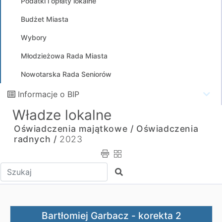
Podatki i opłaty lokalne
Budżet Miasta
Wybory
Młodzieżowa Rada Miasta
Nowotarska Rada Seniorów
Informacje o BIP
Władze lokalne
Oświadczenia majątkowe /
Oświadczenia
radnych /
2023
Wpisz tekst do wyszukania
Szukaj
Bartłomiej Garbacz - korekta 2
Bartłomiej Garbacz - korekta 2