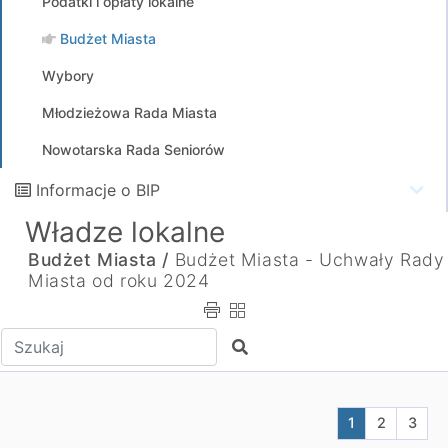
Podatki i opłaty lokalne
Budżet Miasta
Wybory
Młodzieżowa Rada Miasta
Nowotarska Rada Seniorów
Informacje o BIP
Władze lokalne
Budżet Miasta /
Budżet Miasta - Uchwały Rady
Miasta od roku 2024
Wpisz tekst do wyszukania
Szukaj
Aktualna stron
Przejdź do
Przej
1
2
3