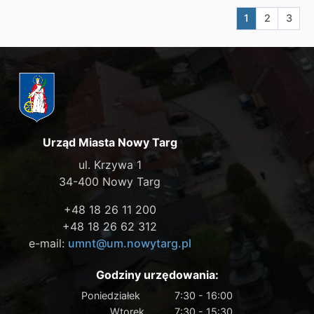
Aktualna stron
Przejdź do
Przej
1
2
3
Urząd Miasta Nowy Targ
ul. Krzywa 1
34-400 Nowy Targ
+48 18 26 11 200
+48 18 26 62 312
e-mail:
umnt@um.nowytarg.pl
Godziny urzędowania:
Poniedziałek
7:30 - 16:00
Wtorek
7:30 - 15:30