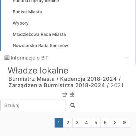
Podatki i opłaty lokalne
Budżet Miasta
Wybory
Młodzieżowa Rada Miasta
Nowotarska Rada Seniorów
Informacje o BIP
Władze lokalne
Burmistrz Miasta /
Kadencja 2018-2024 /
Zarządzenia Burmistrza 2018-2024 /
2021
Wpisz tekst do wyszukania
Szukaj
Aktualna strona nr 1
Przejdź do strony nr 2
Przejdź do strony nr 3
Przejdź do strony nr 4
Przejdź do strony n
Przejdź do stro
Przejdź do
Przejd
1
2
3
4
5
6