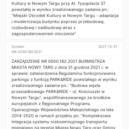
Kultury w Nowym Targu przy Al. Tysiąclecia 37
powstałej w wyniku zrealizowanego zadania pn.:
"Miejski Ośrodek Kultury w Nowym Targu - adaptacja
i modernizacja budynku poprzez przebudowę,
rozbudowę i nadbudowę wraz z
zagospodarowaniem otoczenia"
Symbol:
2021-12-31
AIK.0050.182.2021
ZARZĄDZENIE NR 0050.182.2021 BURMISTRZA
MIASTA NOWY TARG z dnia 31 grudnia 2021 r. w
sprawie: zatwierdzenia Regulaminu funkcjonowania
parkingu z funkcją PARK&RIDE powstałego w wyniku
zrealizowanego zadania pn.: "Budowa węzła
przesiadkowego PARK&RIDE - ul. Kościuszki w
Nowym Targu", współfinansowanego ze środków
europejskich z Regionalnego Programu
Operacyjnego Województwa Małopolskiego na lata
2014-2020 w ramach projektu pn. "Kompleksowa
Integracja systemu niskoemisyjnego transportu
miejskiego na terenie Miasta Nowy Targ oraz Gminy