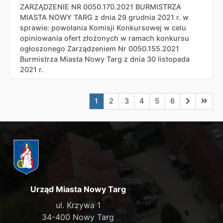
ZARZĄDZENIE NR 0050.170.2021 BURMISTRZA
MIASTA NOWY TARG z dnia 29 grudnia 2021 r. w
sprawie: powołania Komisji Konkursowej w celu
opiniowania ofert złożonych w ramach konkursu
ogłoszonego Zarządzeniem Nr 0050.155.2021
Burmistrza Miasta Nowy Targ z dnia 30 listopada
2021 r.
Aktualna strona nr 1
Przejdź do strony nr 2
Przejdź do strony nr 3
Przejdź do strony nr 4
Przejdź do strony n
Przejdź do stro
Przejdź do
Przejd
1
2
3
4
5
6
Urząd Miasta Nowy Targ
ul. Krzywa 1
34-400 Nowy Targ