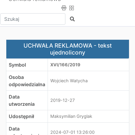
Wpisz tekst do wyszukania
Szukaj
UCHWAŁA REKLAMOWA - tekst ujednolicony
UCHWAŁA REKLAMOWA - tekst
ujednolicony
Symbol
XVI/166/2019
Osoba
Wojciech Watycha
odpowiedzialna
Data
2019-12-27
utworzenia
Udostępnił
Maksymilian Gryglak
Data
2024-07-01 13:26:00