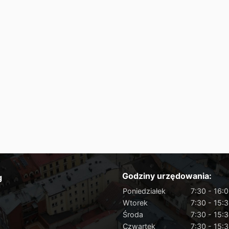
Godziny urzędowania:
g
Poniedziałek
7:30 - 16:
Wtorek
7:30 - 15:
Środa
7:30 - 15:
Czwartek
7:30 - 15: