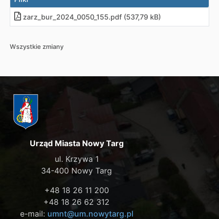
zarz_bur_2024_0050_155
.
pdf (537,79 kB)
Wszystkie zmiany
Urząd Miasta Nowy Targ
ul. Krzywa 1
34-400 Nowy Targ
+48 18 26 11 200
+48 18 26 62 312
e-mail:
umnt@um.nowytarg.pl