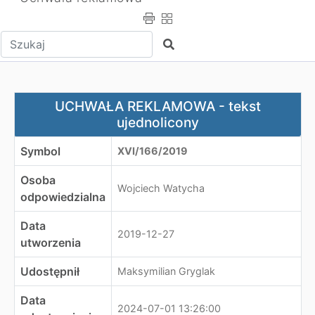
Wpisz tekst do wyszukania
Szukaj
UCHWAŁA REKLAMOWA - tekst ujednolicony
UCHWAŁA REKLAMOWA - tekst
ujednolicony
Symbol
XVI/166/2019
Osoba
Wojciech Watycha
odpowiedzialna
Data
2019-12-27
utworzenia
Udostępnił
Maksymilian Gryglak
Data
2024-07-01 13:26:00